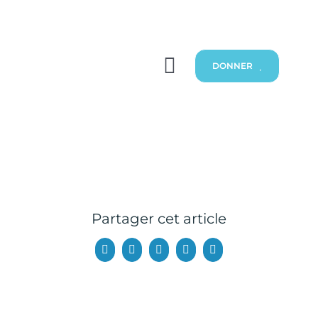
Passer
au
contenu
DONNER
Toggle
Navigation
À propos
Objectifs
Réalisations
Partager cet article
Mobilisation Uzima
Facebook
X
Bluesky
LinkedIn
WhatsApp
Contact